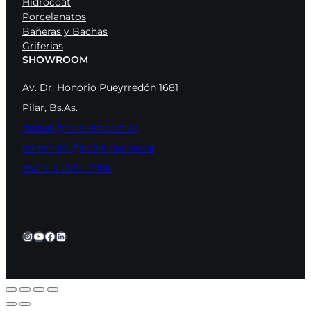
Hidrocoat
Porcelanatos
Bañeras y Bachas
Griferias
SHOWROOM
Av. Dr. Honorio Pueyrredón 1681
Pilar, Bs.As.
ventas@holstein.com.ar
comercial@holstein.com.ar
+54 9 11 2882-2706
Instagram
YouTube
Facebook
LinkedIn